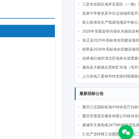
三亚市吉阳区海罗安置区（一期）项目前期物业管理服务中
龙泉中学食堂及学生运动场所提升工程中
瓷土标准化生产线基地项目中标公
2026年安图县明月镇长兴路段农村公路建设项目
东辽县2025年高标准农田建设项目(第二批)(新建3万亩、改造提升6万亩 )施肥
前郭县2026年高标准农田建设项目七标段中
吉林省白城市洮北区地表水源置换项目可行性研究报告、勘察设计
遂昌县大柘镇后垄村贮木场（毛竹分解点）中
上川东地工委禄市特支陈列馆展陈提升项目施工标段中
最新招标公告
重庆江北国际机场中转休息厅自助售卖机点位公开招
重庆空港贵宾服务有限公司移动充电宝点位资源公开招
诸城市天泰热电1#75t/h循环流化床锅炉及配套设施升级改造项目（设计施工一体
仁化产业转移工业园区基础建设(二期)一韶关仁化产业园区工业二路道路及桥梁(西侧扩园段)建设