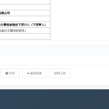
🖨 打印
⬅ 返回列表
回到上页