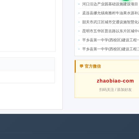
河口沿边产业园基础设施建设项目（二期）设计施工总承包（EPC）(三次
孟连县娜允镇南雅村牛油果水源补足提质增效建设项目招
韶关市武江区城市交通设施智慧化改造提升项目-基础建设工程（一期）A标段施
昆明市五华区普吉路以东片区城中村改造项目（一期）A7、A-4-2地块安置房项目供配电设计施工一体化
平乡县第一中学(西校区)建设工程一标段施工
平乡县第一中学(西校区)建设工程二标段施工
💬 官方微信
zhaobiao-com
扫码关注 / 添加好友