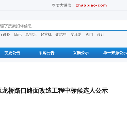
💬 官方微信：
zhaobiao-com
息
疗设备
绿化
给排水
起重机
钢结构
变压器
阀门
设计
变更公告
采购公告
采购公示
单一来源公示
屯至龙桥路口路面改造工程中标候选人公示