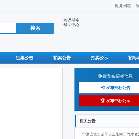
服务列表
高级搜索
帮助中心
征集公告
拍卖公告
拍卖公示
招标
免费发布招标信息
📢 发布招标公告
🏆 发布中标公示
相关公告
宁夏回族自治区人工影响天气水资源保障工程 （固原市气象局）--作业点房屋及附属设施修