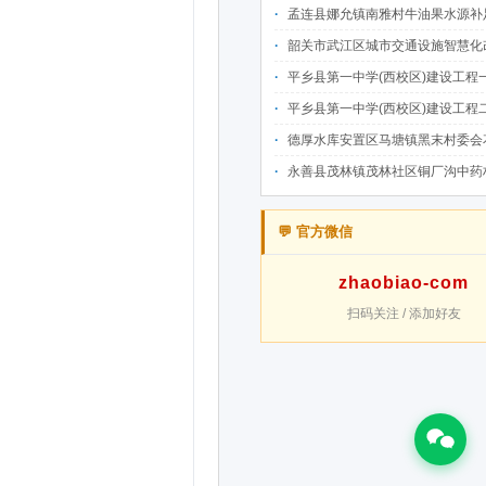
孟连县娜允镇南雅村牛油果水源补足提质增效建设项目招
韶关市武江区城市交通设施智慧化改造提升项目-基础建设工程（一期）A标段施
平乡县第一中学(西校区)建设工程一标段施工
平乡县第一中学(西校区)建设工程二标段施工
德厚水库安置区马塘镇黑末村委会花庄移民安置点美丽家园·移民新村建设项
永善县茂林镇茂林社区铜厂沟中药材产业配套水利设施建设项目
💬 官方微信
zhaobiao-com
扫码关注 / 添加好友