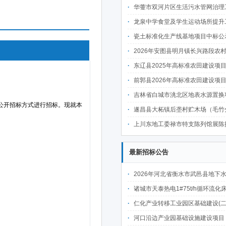
华蓥市双河片区生活污水管网治理工程施工标段中
龙泉中学食堂及学生运动场所提升工程中
瓷土标准化生产线基地项目中标公
2026年安图县明月镇长兴路段农村公路建设项目
东辽县2025年高标准农田建设项目(第二批)(新建3万亩、改造提升6万亩 )施肥
前郭县2026年高标准农田建设项目七标段中
吉林省白城市洮北区地表水源置换项目可行性研究报告、勘察设计
遂昌县大柘镇后垄村贮木场（毛竹分解点）中
上川东地工委禄市特支陈列馆展陈提升项目施工标段中
最新招标公告
2026年河北省衡水市武邑县地下水水源置换工程（微咸水改造提升）施工项
诸城市天泰热电1#75t/h循环流化床锅炉及配套设施升级改造项目（设计施工一体
仁化产业转移工业园区基础建设(二期)一韶关仁化产业园区工业二路道路及桥梁(西侧扩园段)建设
河口沿边产业园基础设施建设项目（二期）设计施工总承包（EPC）(三次