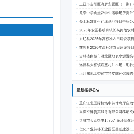
三亚市吉阳区海罗安置区（一期）项目前期物业管理服务中
龙泉中学食堂及学生运动场所提升工程中
瓷土标准化生产线基地项目中标公
2026年安图县明月镇长兴路段农村公路建设项目
东辽县2025年高标准农田建设项目(第二批)(新建3万亩、改造提升6万亩 )施肥
前郭县2026年高标准农田建设项目七标段中
吉林省白城市洮北区地表水源置换项目可行性研究报告、勘察设计
遂昌县大柘镇后垄村贮木场（毛竹分解点）中
上川东地工委禄市特支陈列馆展陈提升项目施工标段中
最新招标公告
重庆江北国际机场中转休息厅自助售卖机点位公开招
重庆空港贵宾服务有限公司移动充电宝点位资源公开招
诸城市天泰热电1#75t/h循环流化床锅炉及配套设施升级改造项目（设计施工一体
仁化产业转移工业园区基础建设(二期)一韶关仁化产业园区工业二路道路及桥梁(西侧扩园段)建设