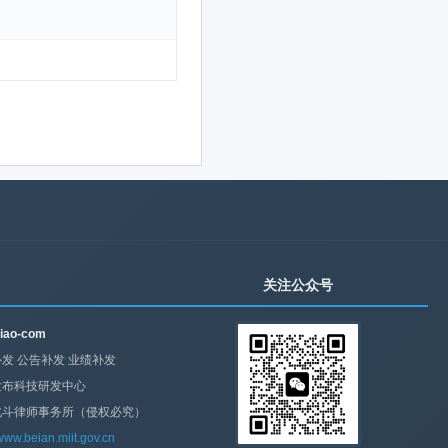
关注公众号
iao-com
发 公告补发 业绩补发
发布科技研发中心
北斗律师事务所（侵权必究）
/www.beian.miit.gov.cn