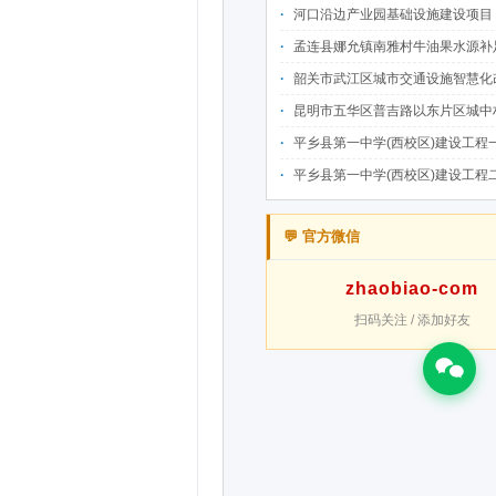
河口沿边产业园基础设施建设项目（二期）设计施工总承包（EPC）(三次
孟连县娜允镇南雅村牛油果水源补足提质增效建设项目招
韶关市武江区城市交通设施智慧化改造提升项目-基础建设工程（一期）A标段施
昆明市五华区普吉路以东片区城中村改造项目（一期）A7、A-4-2地块安置房项目供配电设计施工一体化
平乡县第一中学(西校区)建设工程一标段施工
平乡县第一中学(西校区)建设工程二标段施工
💬 官方微信
zhaobiao-com
扫码关注 / 添加好友