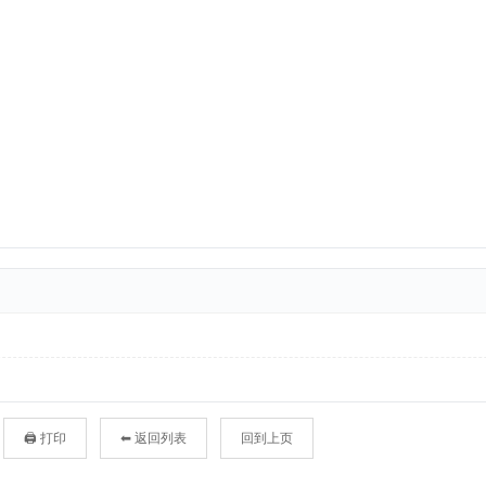
🖨 打印
⬅ 返回列表
回到上页