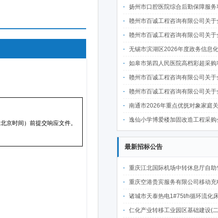
扬州市口腔医院综合后勤保障服务项目采
赣州市百诚工程咨询有限公司关于全南县教育体育局全南县高级职业技术学校整体迁建南校区实训基地项目二次装修及设备采购项目-健身器材（国内货物）分散采购项目（项目编号：GZBC2026-QN-X001品目二）的（不见面
赣州市百诚工程咨询有限公司关于全南县教育体育局全南县高级职业技术学校整体迁建南校区实训基地项目二次装修及设备采购项目-音频设备（国内货物）分散采购项目（项目编号：GZBC2026-QN-X001品目三）的（不见面
无锡市滨湖区2026年度政务信息化统一运维项目
如皋市第四人民医院高档彩超采购项目采
赣州市百诚工程咨询有限公司关于全南县教育体育局全南县高级职业技术学校整体迁建南校区实训基地项目二次装修及设备采购项目-家电（国内货物）分散采购项目（项目编号：GZBC2026-QN-X001品目四）的（不见面
赣州市百诚工程咨询有限公司关于全南县教育体育局全南县高级职业技术学校整体迁建南校区实训基地项目二次装修及设备采购项目-监控设备（国内货物）分散采购项目（项目编号：GZBC2026-QN-X001品目五）的（不见面
南通市2026年重点优抚对象家庭关爱宜居工程施工项目
逸仙小学博爱楼加固改造工程采购
最新招标公告
重庆江北国际机场中转休息厅自助售卖机点位公开招
重庆空港贵宾服务有限公司移动充电宝点位资源公开招
诸城市天泰热电1#75t/h循环流化床锅炉及配套设施升级改造项目（设计施工一体
仁化产业转移工业园区基础建设(二期)一韶关仁化产业园区工业二路道路及桥梁(西侧扩园段)建设