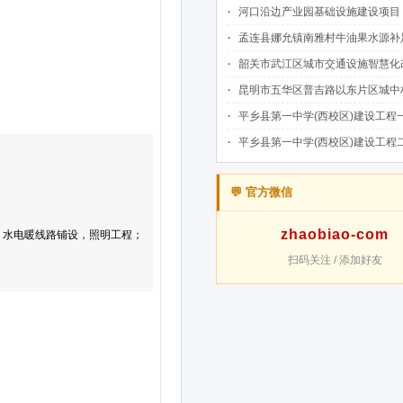
河口沿边产业园基础设施建设项目（二期）设计施工总承包（EPC）(三次
孟连县娜允镇南雅村牛油果水源补足提质增效建设项目招
韶关市武江区城市交通设施智慧化改造提升项目-基础建设工程（一期）A标段施
昆明市五华区普吉路以东片区城中村改造项目（一期）A7、A-4-2地块安置房项目供配电设计施工一体化
平乡县第一中学(西校区)建设工程一标段施工
平乡县第一中学(西校区)建设工程二标段施工
💬 官方微信
zhaobiao-com
扫码关注 / 添加好友