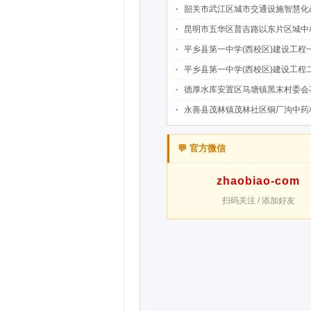
韶关市武江区城市交通设施智慧化改造提升项目-基础建设工程（一期）A标段施
昆明市五华区普吉路以东片区城中村改造项目（一期）A7、A-4-2地块安置房项目供配电设计施工一体化
平乡县第一中学(西校区)建设工程一标段施工
平乡县第一中学(西校区)建设工程二标段施工
德厚水库安置区马塘镇黑末村委会花庄移民安置点美丽家园·移民新村建设项
永善县茂林镇茂林社区铜厂沟中药材产业配套水利设施建设项目
💬 官方微信
zhaobiao-com
扫码关注 / 添加好友