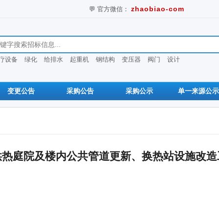
💬 官方微信：
zhaobiao-com
息
疗设备
绿化
给排水
起重机
钢结构
变压器
阀门
设计
变更公告
采购公告
采购公示
单一来源公示
区供热庭院及楼内公共管道更新、换热站设施改造