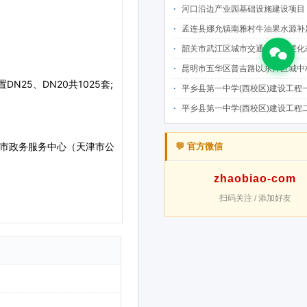
河口沿边产业园基础设施建设项目（二期）设计施工总承包（EPC）(三次
孟连县娜允镇南雅村牛油果水源补足提质增效建设项目招
韶关市武江区城市交通设施智慧化改造提升项目-基础建设工程（一期）A标段施
昆明市五华区普吉路以东片区城中村改造项目（一期）A7、A-4-2地块安置房项目供配电设计施工一体化
平乡县第一中学(西校区)建设工程一标段施工
平乡县第一中学(西校区)建设工程二标段施工
💬 官方微信
zhaobiao-com
扫码关注 / 添加好友