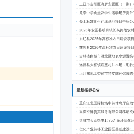
三亚市吉阳区海罗安置区（一期）项目前期物业管理服务中
龙泉中学食堂及学生运动场所提升工程中
瓷土标准化生产线基地项目中标公
2026年安图县明月镇长兴路段农村公路建设项目
东辽县2025年高标准农田建设项目(第二批)(新建3万亩、改造提升6万亩 )施肥
前郭县2026年高标准农田建设项目七标段中
吉林省白城市洮北区地表水源置换项目可行性研究报告、勘察设计
遂昌县大柘镇后垄村贮木场（毛竹分解点）中
上川东地工委禄市特支陈列馆展陈提升项目施工标段中
最新招标公告
重庆江北国际机场中转休息厅自助售卖机点位公开招
重庆空港贵宾服务有限公司移动充电宝点位资源公开招
诸城市天泰热电1#75t/h循环流化床锅炉及配套设施升级改造项目（设计施工一体
仁化产业转移工业园区基础建设(二期)一韶关仁化产业园区工业二路道路及桥梁(西侧扩园段)建设