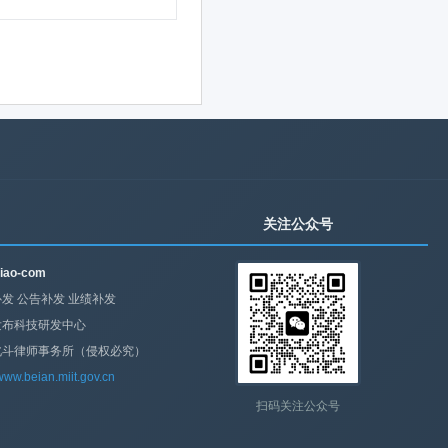
关注公众号
iao-com
发 公告补发 业绩补发
发布科技研发中心
北斗律师事务所（侵权必究）
/www.beian.miit.gov.cn
扫码关注公众号