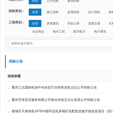
全部
公开招标
邀请招标
招标类别：
全部
施工招标
监理招标
设计招标
勘
工程类别：
全部
房屋建筑
市政公用
道路交通
水
水运海运
海洋工程
航空航天
电子通讯
招标公告
信息标题
重庆江北国际机场中转休息厅自助售卖机点位公开招租公告
重庆空港贵宾服务有限公司移动充电宝点位资源公开招租公告
诸城市天泰热电1#75t/h循环流化床锅炉及配套设施升级改造项目（