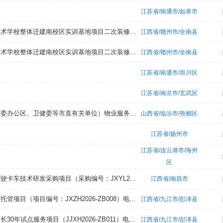
江苏省/南通市/如皋市
赣州市百诚工程咨询有限公司关于全南县教育体育局全南县高级职业技术学校整体迁建南校区实训基地项目二次装修及设备采购项目-家电（国内货物）分散采购项目（项目编号：GZBC2026-QN-X001品目四）的（不见面开标）电子化询价的采购公告
江西省/赣州市/全南县
赣州市百诚工程咨询有限公司关于全南县教育体育局全南县高级职业技术学校整体迁建南校区实训基地项目二次装修及设备采购项目-监控设备（国内货物）分散采购项目（项目编号：GZBC2026-QN-X001品目五）的（不见面开标）电子化询价的采购公告
江西省/赣州市/全南县
江苏省/南通市/崇川区
江苏省/南京市/玄武区
临汾市机关事务管理局公开招标临汾市机关事务管理局（市财政局、市委办公区、卫健委等市直有关单位）物业服务（两年）项目的采购公告
山西省/临汾市/尧都区
江苏省/扬州市
江苏省/连云港市/海州
区
江西银隆管理咨询有限公司关于江西交通职业技术学院智联物流自动驾驶卡车技术研发采购项目（采购编号：JXYL2026-C0535-1）第二次竞争性磋商采购公告
江西省/南昌市
江西兆宏工程项目管理有限公司关于彭泽县人民政府办公大楼能源费用托管项目（项目编号：JXZH2026-ZB008）电子化公开招标采购公告
江西省/九江市/彭泽县
九江星汉工程项目管理有限公司关于彭泽县第二轮土地承包到期后再延长30年试点服务项目（JJXH2026-ZB011）电子化公开招标采购公告
江西省/九江市/彭泽县