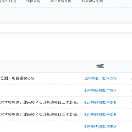
竞争性磋商
询价采购
单一来源采购
框架协议采购
地区
间监测）项目采购公告
山东省/临沂市/河东区
江苏省/扬州市/广陵区
赣州市百诚工程咨询有限公司关于全南县教育体育局全南县高级职业技术学校整体迁建南校区实训基地项目二次装修及设备采购项目-健身器材（国内货物）分散采购项目（项目编号：GZBC2026-QN-X001品目二）的（不见面开标）电子化询价的采购公告
江西省/赣州市/全南县
赣州市百诚工程咨询有限公司关于全南县教育体育局全南县高级职业技术学校整体迁建南校区实训基地项目二次装修及设备采购项目-音频设备（国内货物）分散采购项目（项目编号：GZBC2026-QN-X001品目三）的（不见面开标）电子化询价的采购公告
江西省/赣州市/全南县
江苏省/无锡市/滨湖区