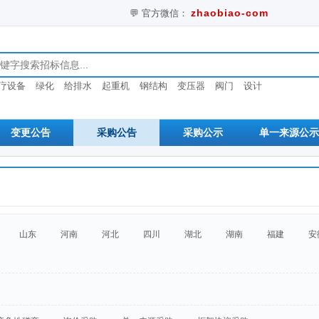
zhaobiao-com
💬 官方微信：
息
疗设备
绿化
给排水
起重机
钢结构
变压器
阀门
设计
变更公告
采购公告
采购公示
单一来源公示
山东
河南
河北
四川
湖北
湖南
福建
安