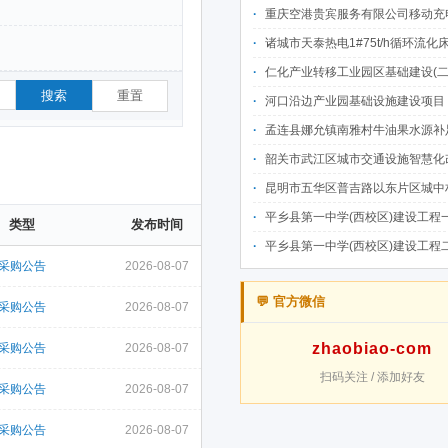
重庆空港贵宾服务有限公司移动充电宝点位资源公开招
诸城市天泰热电1#75t/h循环流化床锅炉及配套设施升级改造项目（设计施工一体
仁化产业转移工业园区基础建设(二期)一韶关仁化产业园区工业二路道路及桥梁(西侧扩园段)建设
搜索
重置
河口沿边产业园基础设施建设项目（二期）设计施工总承包（EPC）(三次
孟连县娜允镇南雅村牛油果水源补足提质增效建设项目招
韶关市武江区城市交通设施智慧化改造提升项目-基础建设工程（一期）A标段施
昆明市五华区普吉路以东片区城中村改造项目（一期）A7、A-4-2地块安置房项目供配电设计施工一体化
平乡县第一中学(西校区)建设工程一标段施工
类型
发布时间
平乡县第一中学(西校区)建设工程二标段施工
采购公告
2026-08-07
💬 官方微信
采购公告
2026-08-07
zhaobiao-com
采购公告
2026-08-07
扫码关注 / 添加好友
采购公告
2026-08-07
采购公告
2026-08-07