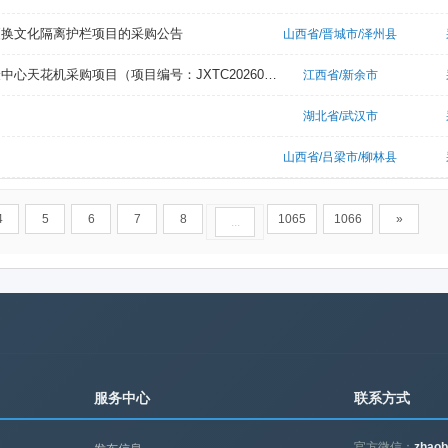
更换文化隔离护栏项目的采购公告
山西省/晋城市/泽州县
江西省机电设备招标有限公司关于江西冶金职业技术学院综合育人体验中心天花机采购项目（项目编号：JXTC2026070237C2）电子化竞争性谈判采购公告
江西省/新余市
湖北省/武汉市
山西省/吕梁市/柳林县
4
5
6
7
8
1065
1066
»
...
服务中心
联系方式
官方微信：
zhaob