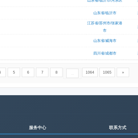
山东省/临沂市/河东区
山东省/临沂市
江苏省/苏州市/张家港
市
山东省/威海市
四川省/成都市
4
5
6
7
8
1064
1065
»
...
服务中心
联系方式