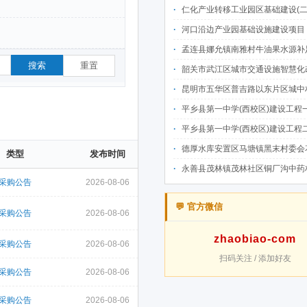
仁化产业转移工业园区基础建设(二期)一韶关仁化产业园区工业二路道路及桥梁(西侧扩园段)建设
河口沿边产业园基础设施建设项目（二期）设计施工总承包（EPC）(三次
孟连县娜允镇南雅村牛油果水源补足提质增效建设项目招
搜索
重置
韶关市武江区城市交通设施智慧化改造提升项目-基础建设工程（一期）A标段施
昆明市五华区普吉路以东片区城中村改造项目（一期）A7、A-4-2地块安置房项目供配电设计施工一体化
平乡县第一中学(西校区)建设工程一标段施工
平乡县第一中学(西校区)建设工程二标段施工
德厚水库安置区马塘镇黑末村委会花庄移民安置点美丽家园·移民新村建设项
类型
发布时间
永善县茂林镇茂林社区铜厂沟中药材产业配套水利设施建设项目
采购公告
2026-08-06
💬 官方微信
采购公告
2026-08-06
zhaobiao-com
采购公告
2026-08-06
扫码关注 / 添加好友
采购公告
2026-08-06
采购公告
2026-08-06