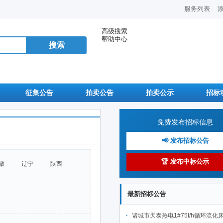
服务列表
高级搜索
帮助中心
征集公告
拍卖公告
拍卖公示
招标
免费发布招标信息
📢 发布招标公告
🏆 发布中标公示
徽
辽宁
陕西
最新招标公告
诸城市天泰热电1#75t/h循环流化床锅炉及配套设施升级改造项目（设计施工一体