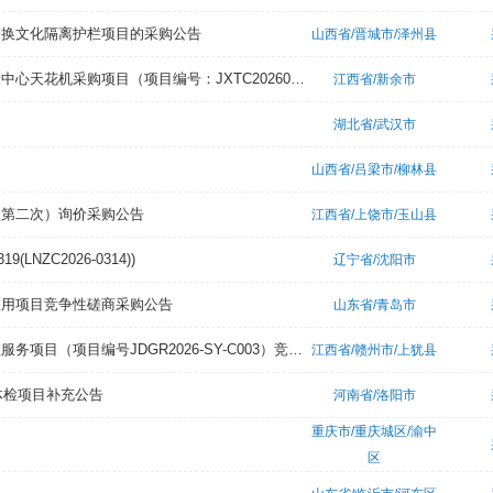
更换文化隔离护栏项目的采购公告
山西省/晋城市/泽州县
江西省机电设备招标有限公司关于江西冶金职业技术学院综合育人体验中心天花机采购项目（项目编号：JXTC2026070237C2）电子化竞争性谈判采购公告
江西省/新余市
湖北省/武汉市
山西省/吕梁市/柳林县
（第二次）询价采购公告
江西省/上饶市/玉山县
NZC2026-0314))
辽宁省/沈阳市
应用项目竞争性磋商采购公告
山东省/青岛市
九鼎赣饶国际项目管理有限公司关于江西省上犹县总医院污水处理运维服务项目（项目编号JDGR2026-SY-C003）竞争性磋商采购公告
江西省/赣州市/上犹县
体检项目补充公告
河南省/洛阳市
重庆市/重庆城区/渝中
区