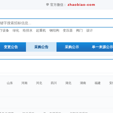
zhaobiao-com
💬 官方微信：
息
疗设备
绿化
给排水
起重机
钢结构
变压器
阀门
设计
变更公告
采购公告
采购公示
单一来源公示
山东
河南
河北
四川
湖北
湖南
福建
安