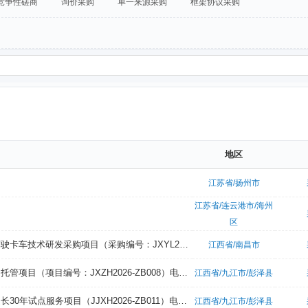
竞争性磋商
询价采购
单一来源采购
框架协议采购
地区
江苏省/扬州市
江苏省/连云港市/海州
区
江西银隆管理咨询有限公司关于江西交通职业技术学院智联物流自动驾驶卡车技术研发采购项目（采购编号：JXYL2026-C0535-1）第二次竞争性磋商采购公告
江西省/南昌市
江西兆宏工程项目管理有限公司关于彭泽县人民政府办公大楼能源费用托管项目（项目编号：JXZH2026-ZB008）电子化公开招标采购公告
江西省/九江市/彭泽县
九江星汉工程项目管理有限公司关于彭泽县第二轮土地承包到期后再延长30年试点服务项目（JJXH2026-ZB011）电子化公开招标采购公告
江西省/九江市/彭泽县