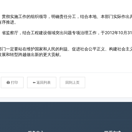
🖨 打印
⬅ 返回列表
回到上页