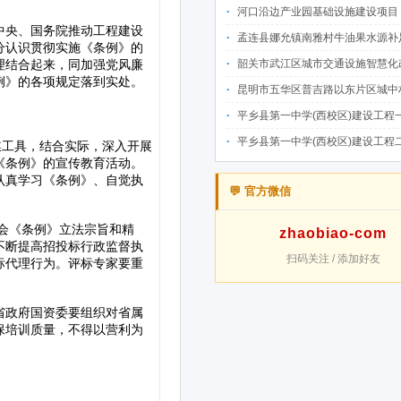
河口沿边产业园基础设施建设项目（二期）设计施工总承包（EPC）(三次
孟连县娜允镇南雅村牛油果水源补足提质增效建设项目招
韶关市武江区城市交通设施智慧化改造提升项目-基础建设工程（一期）A标段施
昆明市五华区普吉路以东片区城中村改造项目（一期）A7、A-4-2地块安置房项目供配电设计施工一体化
平乡县第一中学(西校区)建设工程一标段施工
平乡县第一中学(西校区)建设工程二标段施工
💬 官方微信
zhaobiao-com
扫码关注 / 添加好友