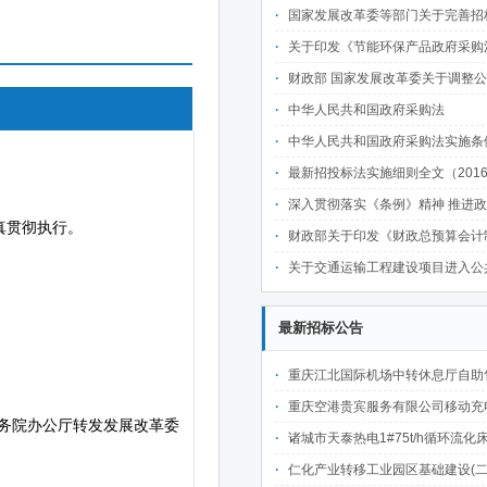
国家发展改革委等部门关于完善招标投标交易担保制度进一步降低招标投标交易
关于印发《节能环保产品政府采购清单数据规范》
财政部 国家发展改革委关于调整公布第二十一期节能产品政府采购
中华人民共和国政府采购法
中华人民共和国政府采购法实施条
最新招投标法实施细则全文（2016最新
深入贯彻落实《条例》精神 推进政府采购制
财政部关于印发《财政总预算会计制度》
关于交通运输工程建设项目进入公共资源交易市场集中交易
最新招标公告
重庆江北国际机场中转休息厅自助售卖机点位公开招
重庆空港贵宾服务有限公司移动充电宝点位资源公开招
诸城市天泰热电1#75t/h循环流化床锅炉及配套设施升级改造项目（设计施工一体
仁化产业转移工业园区基础建设(二期)一韶关仁化产业园区工业二路道路及桥梁(西侧扩园段)建设