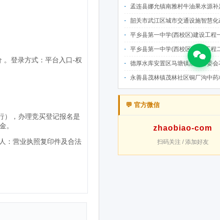
孟连县娜允镇南雅村牛油果水源补足提质增效建设项目招
韶关市武江区城市交通设施智慧化改造提升项目-基础建设工程（一期）A标段施
平乡县第一中学(西校区)建设工程一标段施工
平乡县第一中学(西校区)建设工程二标段施工
德厚水库安置区马塘镇黑末村委会花庄移民安置点美丽家园·移民新村建设项
永善县茂林镇茂林社区铜厂沟中药材产业配套水利设施建设项目
💬 官方微信
zhaobiao-com
扫码关注 / 添加好友