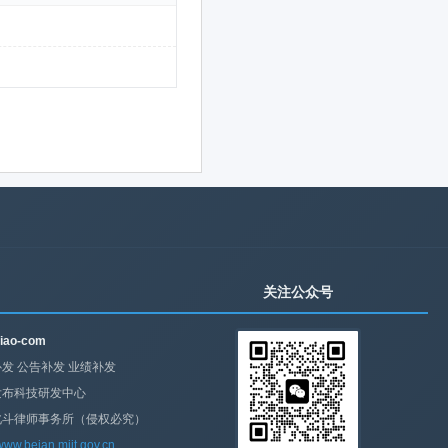
关注公众号
iao-com
发 公告补发 业绩补发
发布科技研发中心
北斗律师事务所（侵权必究）
/www.beian.miit.gov.cn