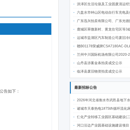
洪泽区生活垃圾及工业固废清运经营权转让项目成
六盘水市钟山区电动自行车充电及便民服务设施建设项目市政公共资源有偿使用经营权出让项
广东迅兴拍卖有限公司、广东光德拍卖有限公司国有/罚没物资网络联合
鹿城区翠微新村、黄龙住宅区等3处房产租赁权
运城市盐湖区汽车制造公司废旧冷板压块一批拍卖公告（预估3
赣B01178荣威牌CSA7180AC-DL机动车第二次
兰州中川国际机场有限公司2020-2021年报废资产拍卖
山丹县涉案金条拍卖成交公示
临泽县废旧物资拍卖成交公示
最新招标公告
2026年河北省衡水市武邑县地下水水源置换工程（微咸水改造提升）施工项
诸城市天泰热电1#75t/h循环流化床锅炉及配套设施升级改造项目（设计施工一体
仁化产业转移工业园区基础建设(二期)一韶关仁化产业园区工业二路道路及桥梁(西侧扩园段)建设
河口沿边产业园基础设施建设项目（二期）设计施工总承包（EPC）(三次