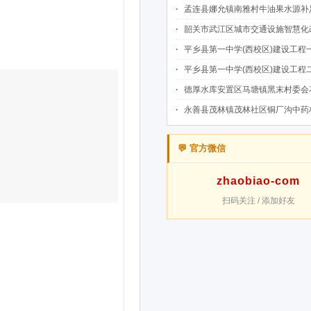
孟连县娜允镇南雅村牛油果水源补足提质增效建设项目招
韶关市武江区城市交通设施智慧化改造提升项目-基础建设工程（一期）A标段施
平乡县第一中学(西校区)建设工程一标段施工
平乡县第一中学(西校区)建设工程二标段施工
德厚水库安置区马塘镇黑末村委会花庄移民安置点美丽家园·移民新村建设项
永善县茂林镇茂林社区铜厂沟中药材产业配套水利设施建设项目
💬 官方微信
zhaobiao-com
扫码关注 / 添加好友