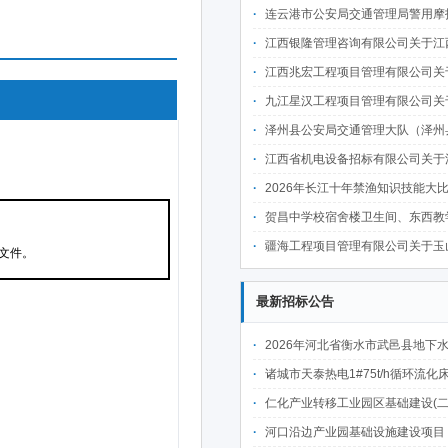
连云港市公安局交通管理局警用摩托车采购项目采购公告
江西银隆管理咨询有限公司关于江西交通职业技术学院智联物流自动驾驶卡车技术研发采购项目（采购编号：JXYL2026-C0535-1）第二次竞
江西兆宏工程项目管理有限公司关于彭泽县人民政府办公大楼能源费用托管项目（项目编号：JXZH2026-ZB008）电子化公
九江星汉工程项目管理有限公司关于彭泽县第二轮土地承包到期后再延长30年试点服务项目（JJXH2026-ZB011）电子化公
泽州县公安局交通管理大队（泽州县交通管理局）公开招标太岳东街更换文化隔离护栏项目
江西省机电设备招标有限公司关于江西冶金职业技术学院综合育人体验中心天花机采购项目（项目编号：JXTC2026070237C2）电子化竞
2026年长江十年禁渔知识技能大比武竞争性磋商
贺昌中学校宿舍楼卫生间、东西教学楼屋面改造工程的采
疆海工程项目管理有限公司关于玉山县妇幼保健院眼科设备采购项目（第二次）询
最新招标公告
2026年河北省衡水市武邑县地下水水源置换工程（微咸水改造提升）施工项
诸城市天泰热电1#75t/h循环流化床锅炉及配套设施升级改造项目（设计施工一体
仁化产业转移工业园区基础建设(二期)一韶关仁化产业园区工业二路道路及桥梁(西侧扩园段)建设
河口沿边产业园基础设施建设项目（二期）设计施工总承包（EPC）(三次