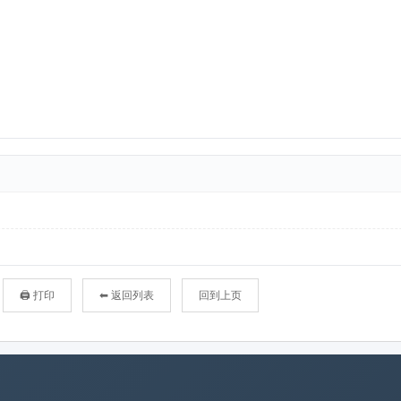
🖨 打印
⬅ 返回列表
回到上页