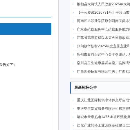
桐柏县大河镇人民政府2026年大河镇农村人居环境提升项目-
【平公资采2026791号】平顶山市第二人民医院老病房楼加固改造项目(含钢结构加建和既有建筑拆改加固工程)
河南艺术职业学院原创河南民间非遗舞剧《农历》加工提高项目-
广水市殡仪服务中心殡仪服务能力提升项目中标成
江苏省高淳监狱以水灭火维修改造施工项目成
张甸镇华杨村2025年度宜居宜业和美乡村建设(市级)项目
钦州市政府采购中心关于钦州幼儿师范高等专科学校5号教学楼1号计算机实训室设备采购及安装（QZZC2026-J1-990200-Q
栾川县卫生健康委员会栾川县陶湾镇中心卫生院特色科室建设项目-
广西国盛招标有限公司关于广西壮族自治区图书馆图书智能分拣与搬运服务采购（GXZC2026-C3-002371-GS
最新招标公告
重庆江北国际机场中转休息厅自助售卖机点位公开招
重庆空港贵宾服务有限公司移动充电宝点位资源公开招
诸城市天泰热电1#75t/h循环流化床锅炉及配套设施升级改造项目（设计施工一体
仁化产业转移工业园区基础建设(二期)一韶关仁化产业园区工业二路道路及桥梁(西侧扩园段)建设