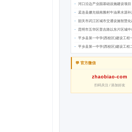
河口沿边产业园基础设施建设项目（二期）设计施工总承包（EPC）(三次
孟连县娜允镇南雅村牛油果水源补足提质增效建设项目招
韶关市武江区城市交通设施智慧化改造提升项目-基础建设工程（一期）A标段施
昆明市五华区普吉路以东片区城中村改造项目（一期）A7、A-4-2地块安置房项目供配电设计施工一体化
平乡县第一中学(西校区)建设工程一标段施工
平乡县第一中学(西校区)建设工程二标段施工
💬 官方微信
zhaobiao-com
扫码关注 / 添加好友