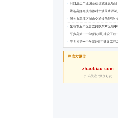
河口沿边产业园基础设施建设项目（二期）设计施工总承包（EPC）(三次
孟连县娜允镇南雅村牛油果水源补足提质增效建设项目招
韶关市武江区城市交通设施智慧化改造提升项目-基础建设工程（一期）A标段施
昆明市五华区普吉路以东片区城中村改造项目（一期）A7、A-4-2地块安置房项目供配电设计施工一体化
平乡县第一中学(西校区)建设工程一标段施工
平乡县第一中学(西校区)建设工程二标段施工
💬 官方微信
zhaobiao-com
扫码关注 / 添加好友