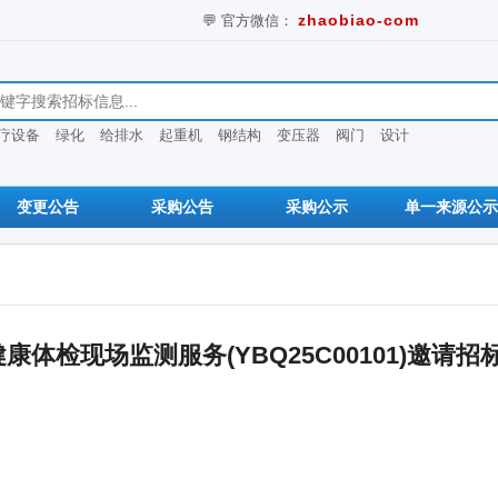
💬 官方微信：
zhaobiao-com
息
疗设备
绿化
给排水
起重机
钢结构
变压器
阀门
设计
变更公告
采购公告
采购公示
单一来源公示
健康体检现场监测服务(YBQ25C00101)邀请招