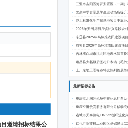
三亚市吉阳区海罗安置区（一期）项目前期物业管理服务中
龙泉中学食堂及学生运动场所提升工程中
瓷土标准化生产线基地项目中标公
2026年安图县明月镇长兴路段农村公路建设项目
东辽县2025年高标准农田建设项目(第二批)(新建3万亩、改造提升6万亩 )施肥
前郭县2026年高标准农田建设项目七标段中
吉林省白城市洮北区地表水源置换项目可行性研究报告、勘察设计
遂昌县大柘镇后垄村贮木场（毛竹分解点）中
上川东地工委禄市特支陈列馆展陈提升项目施工标段中
最新招标公告
重庆江北国际机场中转休息厅自助售卖机点位公开招
重庆空港贵宾服务有限公司移动充电宝点位资源公开招
诸城市天泰热电1#75t/h循环流化床锅炉及配套设施升级改造项目（设计施工一体
仁化产业转移工业园区基础建设(二期)一韶关仁化产业园区工业二路道路及桥梁(西侧扩园段)建设