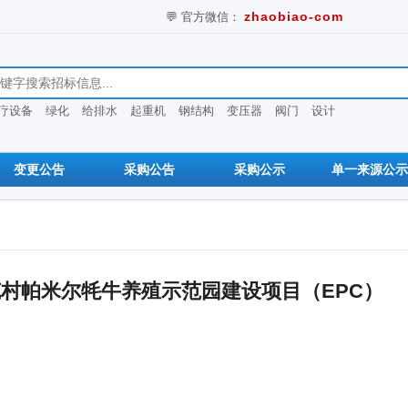
💬 官方微信：
zhaobiao-com
息
疗设备
绿化
给排水
起重机
钢结构
变压器
阀门
设计
变更公告
采购公告
采购公示
单一来源公示
村帕米尔牦牛养殖示范园建设项目（EPC）