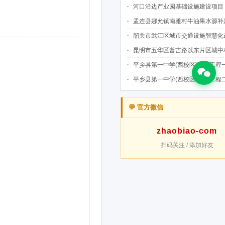
河口沿边产业园基础设施建设项目（二期）设计施工总承包（EPC）(三次
孟连县娜允镇南雅村牛油果水源补足提质增效建设项目招
韶关市武江区城市交通设施智慧化改造提升项目-基础建设工程（一期）A标段施
昆明市五华区普吉路以东片区城中村改造项目（一期）A7、A-4-2地块安置房项目供配电设计施工一体化
平乡县第一中学(西校区)建设工程一标段施工
平乡县第一中学(西校区)建设工程二标段施工
💬 官方微信
zhaobiao-com
扫码关注 / 添加好友