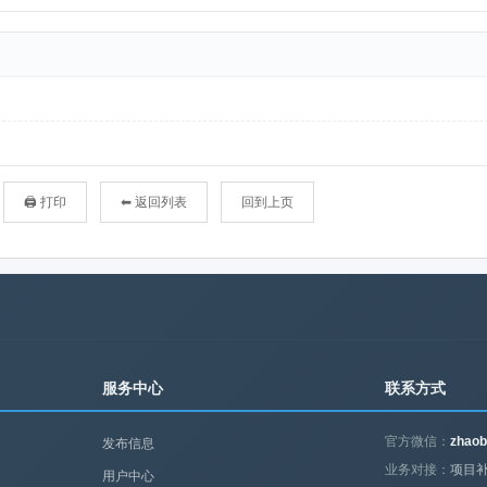
🖨 打印
⬅ 返回列表
回到上页
服务中心
联系方式
官方微信：
zhaob
发布信息
业务对接：
项目补
用户中心