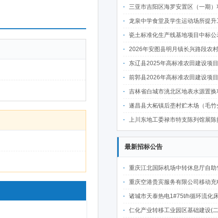
三亚市吉阳区海罗安置区（一期）项目前期物业管理服务中
龙泉中学食堂及学生运动场所提升工程中
瓷土标准化生产线基地项目中标公
2026年安图县明月镇长兴路段农村公路建设项目
东辽县2025年高标准农田建设项目(第二批)(新建3万亩、改造提升6万亩 )施肥
前郭县2026年高标准农田建设项目七标段中
吉林省白城市洮北区地表水源置换项目可行性研究报告、勘察设计
遂昌县大柘镇后垄村贮木场（毛竹分解点）中
上川东地工委禄市特支陈列馆展陈提升项目施工标段中
最新招标公告
重庆江北国际机场中转休息厅自助售卖机点位公开招
重庆空港贵宾服务有限公司移动充电宝点位资源公开招
诸城市天泰热电1#75t/h循环流化床锅炉及配套设施升级改造项目（设计施工一体
仁化产业转移工业园区基础建设(二期)一韶关仁化产业园区工业二路道路及桥梁(西侧扩园段)建设