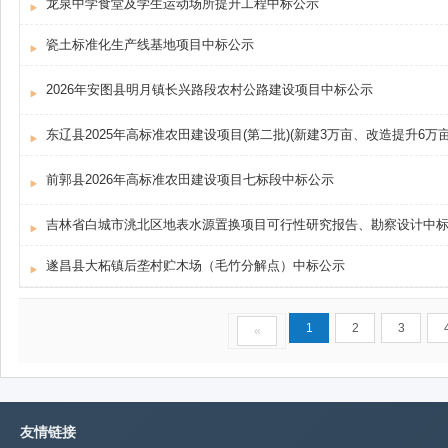
龙泉中学食堂及学生运动场所提升工程中标公示
瓷土标准化生产线基地项目中标公示
2026年安图县明月镇长兴路段农村公路建设项目中标公示
东辽县2025年高标准农田建设项目(第二批)(新建3万亩、改造提升6万
前郭县2026年高标准农田建设项目七标段中标公示
吉林省白城市洮北区地表水源置换项目可行性研究报告、勘察设计中
遂昌县大柘镇后垄村贮木场（毛竹分解点）中标公示
1
2
3
«
友情链接