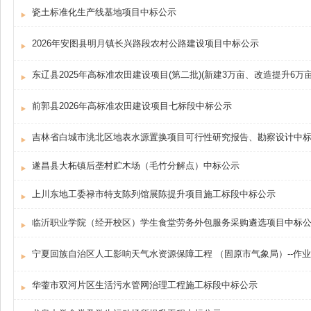
瓷土标准化生产线基地项目中标公示
2026年安图县明月镇长兴路段农村公路建设项目中标公示
东辽县2025年高标准农田建设项目(第二批)(新建3万亩、改造提升6万
前郭县2026年高标准农田建设项目七标段中标公示
吉林省白城市洮北区地表水源置换项目可行性研究报告、勘察设计中
遂昌县大柘镇后垄村贮木场（毛竹分解点）中标公示
上川东地工委禄市特支陈列馆展陈提升项目施工标段中标公示
临沂职业学院（经开校区）学生食堂劳务外包服务采购遴选项目中标
宁夏回族自治区人工影响天气水资源保障工程 （固原市气象局）--作
华蓥市双河片区生活污水管网治理工程施工标段中标公示