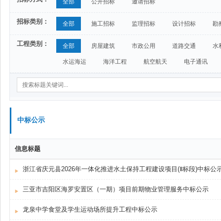
全部
公开招标
邀请招标
招标类别：
全部
施工招标
监理招标
设计招标
勘
工程类别：
全部
房屋建筑
市政公用
道路交通
水
水运海运
海洋工程
航空航天
电子通讯
中标公示
信息标题
浙江省庆元县2026年一体化推进水土保持工程建设项目(Ⅱ标段)中标公
三亚市吉阳区海罗安置区（一期）项目前期物业管理服务中标公示
龙泉中学食堂及学生运动场所提升工程中标公示