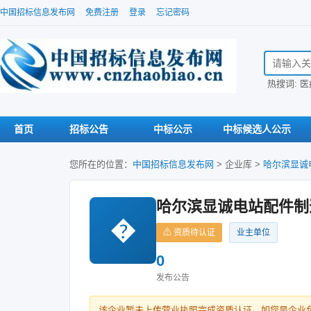
中国招标信息发布网
免费注册
登录
忘记密码
搜索招标信
热搜词:
医
首页
招标公告
中标公示
中标候选人公示
您所在的位置：
中国招标信息发布网
>
企业库
>
哈尔滨显诚
哈尔滨显诚电站配件制
�
⚠ 资质待认证
业主单位
0
发布公告
该企业暂未上传营业执照完成资质认证。如您是企业