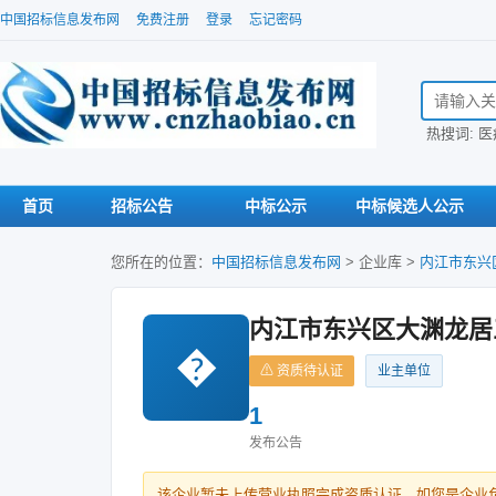
中国招标信息发布网
免费注册
登录
忘记密码
搜索招标信
热搜词:
医
首页
招标公告
中标公示
中标候选人公示
您所在的位置：
中国招标信息发布网
>
企业库
>
内江市东兴
内江市东兴区大渊龙居
�
⚠ 资质待认证
业主单位
1
发布公告
该企业暂未上传营业执照完成资质认证。如您是企业