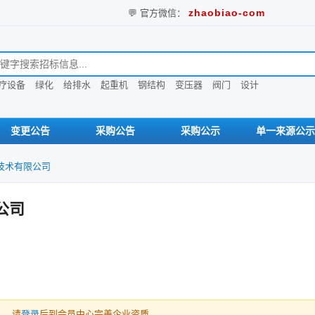
zhaobiao-com
💬 官方微信：
息
疗设备
绿化
给排水
起重机
钢结构
变压器
阀门
设计
变更公告
采购公告
采购公示
单一来源公示
技术有限公司
公司
人，请
登录
后到会员中心完善企业资质。