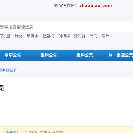
zhaobiao-com
💬 官方微信：
息
疗设备
绿化
给排水
起重机
钢结构
变压器
阀门
设计
变更公告
采购公告
采购公示
单一来源公示
理有限公司
司
人，请
登录
后到会员中心完善企业资质。