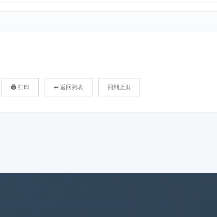
🖨 打印
⬅ 返回列表
回到上页