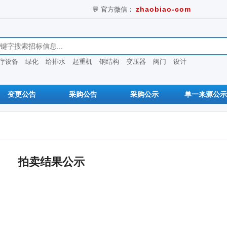
💬 官方微信：
zhaobiao-com
息
疗设备
绿化
给排水
起重机
钢结构
变压器
阀门
设计
变更公告
采购公告
采购公示
单一来源公示
拍卖结果公示