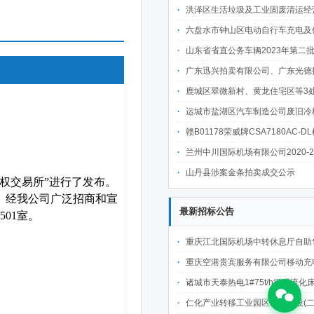
洪泽区生活垃圾及工业固废清运经营权转让项目成
六盘水市钟山区电动自行车充电及便民服务设施建设项目市政公共资源有偿使用经营权出让项
山东省省直公务车辆2023年第二批公开拍卖公告--日照拍卖中
广东迅兴拍卖有限公司、广东光德拍卖有限公司国有/罚没物资网络联合
鹿城区翠微新村、黄龙住宅区等3处房产租赁权
运城市盐湖区汽车制造公司废旧冷板压块一批拍卖公告（预估3
赣B01178荣威牌CSA7180AC-DL机动车第二次
兰州中川国际机场有限公司2020-2021年报废资产拍卖
山丹县涉案金条拍卖成交公示
最新招标公告
重庆江北国际机场中转休息厅自助售卖机点位公开招
重庆空港贵宾服务有限公司移动充电宝点位资源公开招
诸城市天泰热电1#75t/h循环流化床锅炉及配套设施升级改造项目（设计施工一体
仁化产业转移工业园区基础建设(二期)一韶关仁化产业园区工业二路道路及桥梁(西侧扩园段)建设