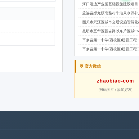
河口沿边产业园基础设施建设项目（二期）设计施工总承包（EPC）(三次
孟连县娜允镇南雅村牛油果水源补足提质增效建设项目招
韶关市武江区城市交通设施智慧化改造提升项目-基础建设工程（一期）A标段施
昆明市五华区普吉路以东片区城中村改造项目（一期）A7、A-4-2地块安置房项目供配电设计施工一体化
平乡县第一中学(西校区)建设工程一标段施工
平乡县第一中学(西校区)建设工程二标段施工
💬 官方微信
zhaobiao-com
扫码关注 / 添加好友