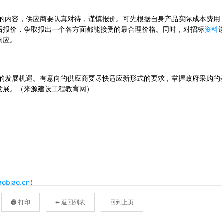
🖨 打印
⬅ 返回列表
回到上页