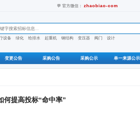
💬 官方微信：
zhaobiao-com
息
疗设备
绿化
给排水
起重机
钢结构
变压器
阀门
设计
变更公告
采购公告
采购公示
单一来源公示
如何提高投标“命中率”