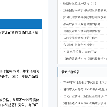
招投标应把握六技巧（下）
浅谈招标采购项目经理应具备的素质和
如何处理质疑导致的中标结果改变
参与联合国采购需遵循的步骤
资格复审直指供应商虚假投标
从四个维度塑造政采公信力
六招把好招标文件质量关
初探“电子监督”功能的开发
《政府采购法》与《招标投标法》的差
最新招标公告
2026年河北省衡水市武邑县地下水水源置换工程（微咸水改造提升）施工项
诸城市天泰热电1#75t/h循环流化床锅炉及配套设施升级改造项目（设计施工一体
仁化产业转移工业园区基础建设(二期)一韶关仁化产业园区工业二路道路及桥梁(西侧扩园段)建设
河口沿边产业园基础设施建设项目（二期）设计施工总承包（EPC）(三次