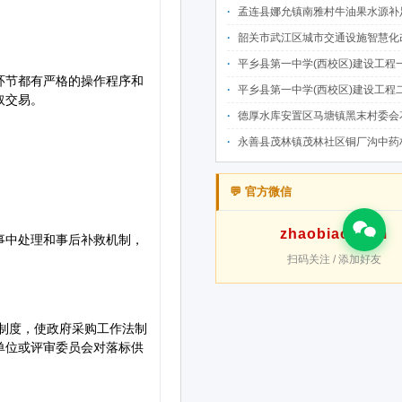
孟连县娜允镇南雅村牛油果水源补足提质增效建设项目招
韶关市武江区城市交通设施智慧化改造提升项目-基础建设工程（一期）A标段施
平乡县第一中学(西校区)建设工程一标段施工
平乡县第一中学(西校区)建设工程二标段施工
德厚水库安置区马塘镇黑末村委会花庄移民安置点美丽家园·移民新村建设项
永善县茂林镇茂林社区铜厂沟中药材产业配套水利设施建设项目
💬 官方微信
zhaobiao-com
扫码关注 / 添加好友