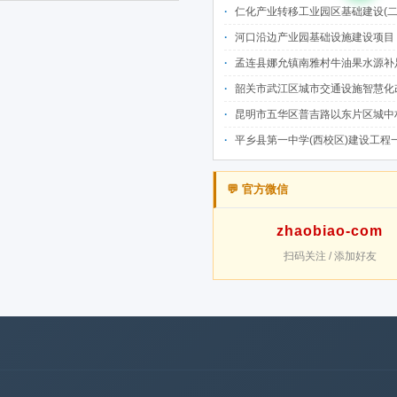
仁化产业转移工业园区基础建设(二期)一韶关仁化产业园区工业二路道路及桥梁(西侧扩园段)建设
河口沿边产业园基础设施建设项目（二期）设计施工总承包（EPC）(三次
孟连县娜允镇南雅村牛油果水源补足提质增效建设项目招
韶关市武江区城市交通设施智慧化改造提升项目-基础建设工程（一期）A标段施
昆明市五华区普吉路以东片区城中村改造项目（一期）A7、A-4-2地块安置房项目供配电设计施工一体化
平乡县第一中学(西校区)建设工程一标段施工
💬 官方微信
zhaobiao-com
扫码关注 / 添加好友