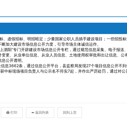
🖨 打印
⬅ 返回列表
回到上页