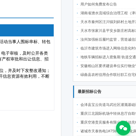
用户如何免费发布公告
湖南省澹水流域综合治理工程（津市段）项目招
天水市秦州区汪川镇刘斜村土地开发整理项目招
天水市张家川县平安乡新庄村高标准基本农田建设项目 招标公告
汝州加强标后履约监管，营造诚信履约市
临沂市建筑市场进入网络信息化时代 可网上
地铁车辆招标进入密集期 轨道交通装备业
安徽相山区要求建设单位实行物业管理
碌曲县农村信用合作联社职工住宅楼建设项目工程施工招
最新招标公告
会泽县宝云街道马武社区灌溉基础设施水利配套工程-劳务分包公开招标
重庆江北国际机场中转休息厅自助售卖机点位公开招
重庆空港贵宾服务有限公司移动充电宝点位资源公开招
诸城市天泰热电1#75t/h循环流化床锅炉及配套设施升级改造项目（设计施工一体