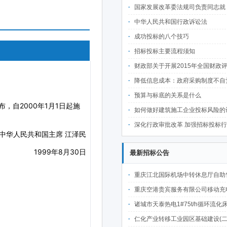
国家发展改革委法规司负责同志就《国家发展改革委等部门关于完善招标投标交易担保制度进一步降低招标投标交易成本的
中华人民共和国行政诉讼法
成功投标的八个技巧
招标投标主要流程须知
财政部关于开展2015年全国财政评审统计工
降低信息成本：政府采购制度不自觉的
预算与标底的关系是什么
如何做好建筑施工企业投标风险的评审
深化行政审批改革 加强招标投标行业组织自律
最新招标公告
重庆江北国际机场中转休息厅自助售卖机点位公开招
重庆空港贵宾服务有限公司移动充电宝点位资源公开招
诸城市天泰热电1#75t/h循环流化床锅炉及配套设施升级改造项目（设计施工一体
仁化产业转移工业园区基础建设(二期)一韶关仁化产业园区工业二路道路及桥梁(西侧扩园段)建设