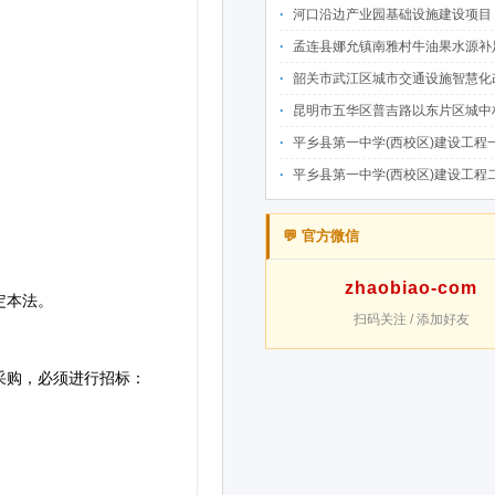
河口沿边产业园基础设施建设项目（二期）设计施工总承包（EPC）(三次
孟连县娜允镇南雅村牛油果水源补足提质增效建设项目招
韶关市武江区城市交通设施智慧化改造提升项目-基础建设工程（一期）A标段施
昆明市五华区普吉路以东片区城中村改造项目（一期）A7、A-4-2地块安置房项目供配电设计施工一体化
平乡县第一中学(西校区)建设工程一标段施工
平乡县第一中学(西校区)建设工程二标段施工
💬 官方微信
zhaobiao-com
扫码关注 / 添加好友