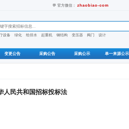
💬 官方微信：
zhaobiao-com
息
疗设备
绿化
给排水
起重机
钢结构
变压器
阀门
设计
变更公告
采购公告
采购公示
单一来源公示
华人民共和国招标投标法