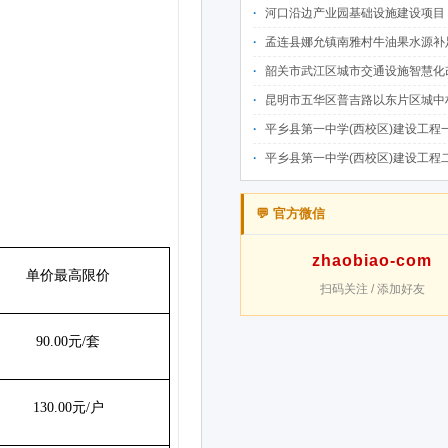
河口沿边产业园基础设施建设项目（二期）设计施工总承包（EPC）(三次
孟连县娜允镇南雅村牛油果水源补足提质增效建设项目招
韶关市武江区城市交通设施智慧化改造提升项目-基础建设工程（一期）A标段施
昆明市五华区普吉路以东片区城中村改造项目（一期）A7、A-4-2地块安置房项目供配电设计施工一体化
平乡县第一中学(西校区)建设工程一标段施工
平乡县第一中学(西校区)建设工程二标段施工
💬 官方微信
zhaobiao-com
扫码关注 / 添加好友