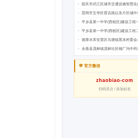
韶关市武江区城市交通设施智慧化改造提升项目-基础建设工程（一期）A标段施
昆明市五华区普吉路以东片区城中村改造项目（一期）A7、A-4-2地块安置房项目供配电设计施工一体化
平乡县第一中学(西校区)建设工程一标段施工
平乡县第一中学(西校区)建设工程二标段施工
德厚水库安置区马塘镇黑末村委会花庄移民安置点美丽家园·移民新村建设项
永善县茂林镇茂林社区铜厂沟中药材产业配套水利设施建设项目
💬 官方微信
zhaobiao-com
扫码关注 / 添加好友