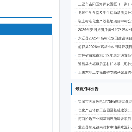
三亚市吉阳区海罗安置区（一期）项目前期物业管理服务中
龙泉中学食堂及学生运动场所提升工程中
瓷土标准化生产线基地项目中标公
2026年安图县明月镇长兴路段农村公路建设项目
东辽县2025年高标准农田建设项目(第二批)(新建3万亩、改造提升6万亩 )施肥
前郭县2026年高标准农田建设项目七标段中
吉林省白城市洮北区地表水源置换项目可行性研究报告、勘察设计
遂昌县大柘镇后垄村贮木场（毛竹分解点）中
上川东地工委禄市特支陈列馆展陈提升项目施工标段中
最新招标公告
诸城市天泰热电1#75t/h循环流化床锅炉及配套设施升级改造项目（设计施工一体
仁化产业转移工业园区基础建设(二期)一韶关仁化产业园区工业二路道路及桥梁(西侧扩园段)建设
河口沿边产业园基础设施建设项目（二期）设计施工总承包（EPC）(三次
孟连县娜允镇南雅村牛油果水源补足提质增效建设项目招