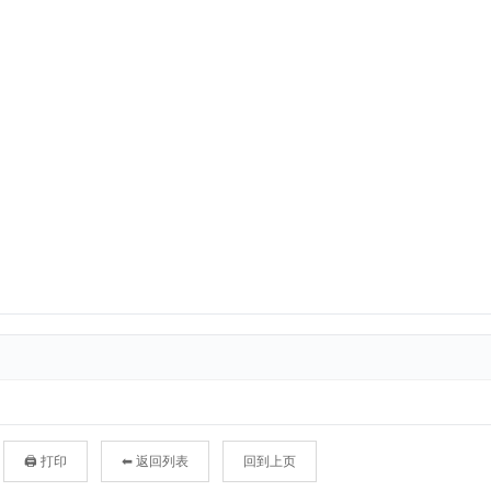
🖨 打印
⬅ 返回列表
回到上页