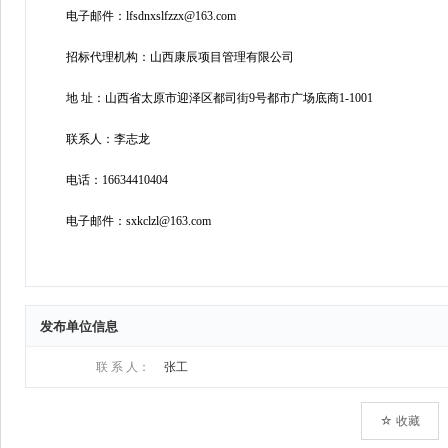
发布单位信息
联 系 人：
张工
☆ 收藏