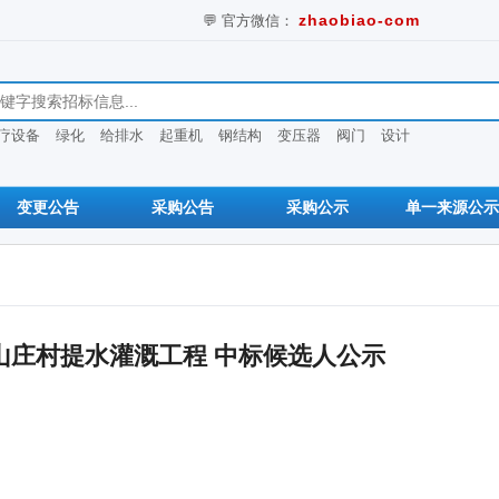
💬 官方微信：
zhaobiao-com
息
疗设备
绿化
给排水
起重机
钢结构
变压器
阀门
设计
变更公告
采购公告
采购公示
单一来源公示
山庄村提水灌溉工程 中标候选人公示