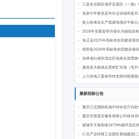
三亚市吉阳区海罗安置区（一期）项目前期物业管理服务中
龙泉中学食堂及学生运动场所提升工程中
瓷土标准化生产线基地项目中标公
2026年安图县明月镇长兴路段农村公路建设项目
东辽县2025年高标准农田建设项目(第二批)(新建3万亩、改造提升6万亩 )施肥
前郭县2026年高标准农田建设项目七标段中
吉林省白城市洮北区地表水源置换项目可行性研究报告、勘察设计
遂昌县大柘镇后垄村贮木场（毛竹分解点）中
上川东地工委禄市特支陈列馆展陈提升项目施工标段中
最新招标公告
重庆江北国际机场中转休息厅自助售卖机点位公开招
重庆空港贵宾服务有限公司移动充电宝点位资源公开招
诸城市天泰热电1#75t/h循环流化床锅炉及配套设施升级改造项目（设计施工一体
仁化产业转移工业园区基础建设(二期)一韶关仁化产业园区工业二路道路及桥梁(西侧扩园段)建设