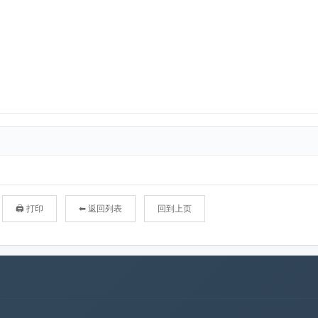
🖨 打印
⬅ 返回列表
回到上页