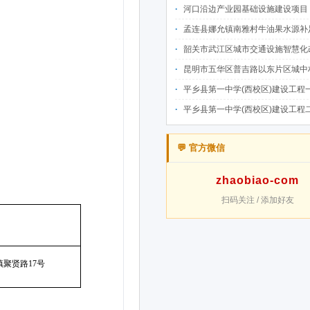
河口沿边产业园基础设施建设项目（二期）设计施工总承包（EPC）(三次
孟连县娜允镇南雅村牛油果水源补足提质增效建设项目招
韶关市武江区城市交通设施智慧化改造提升项目-基础建设工程（一期）A标段施
昆明市五华区普吉路以东片区城中村改造项目（一期）A7、A-4-2地块安置房项目供配电设计施工一体化
平乡县第一中学(西校区)建设工程一标段施工
平乡县第一中学(西校区)建设工程二标段施工
💬 官方微信
zhaobiao-com
扫码关注 / 添加好友