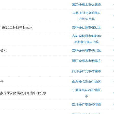
浙江省/丽水市/龙泉市
吉林省/延边朝鲜族自
治州/安图县
亩 )施肥二标段中标公示
吉林省/辽源市/东辽县
吉林省/松原市/前郭尔
罗斯蒙古族自治县
标公示
吉林省/白城市/洮北区
浙江省/丽水市/遂昌县
四川省/广安市/华蓥市
公告
山东省/临沂市/兰山区
宁夏回族自治区/固原
业点房屋及附属设施修缮中标公示
市
四川省/广安市/华蓥市