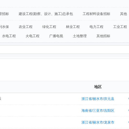
察招标
建设工程(勘察、设计、施工)总承包
工程材料设备招标
其他
利水保
农业工程
绿化工程
林业工程
电力工程
工业工程
水电工程
火电工程
广播电视
土地整理
其他招标
地区
示
浙江省/丽水市/庆元县
海南省/三亚市/吉阳区
浙江省/丽水市/龙泉市