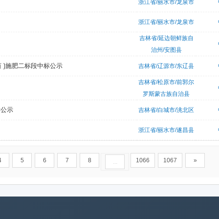
浙江省/丽水市/龙泉市
浙江省/丽水市/龙泉市
吉林省/延边朝鲜族自
治州/安图县
亩 )施肥二标段中标公示
吉林省/辽源市/东辽县
吉林省/松原市/前郭尔
罗斯蒙古族自治县
标公示
吉林省/白城市/洮北区
浙江省/丽水市/遂昌县
4
5
6
7
8
1066
1067
»
...