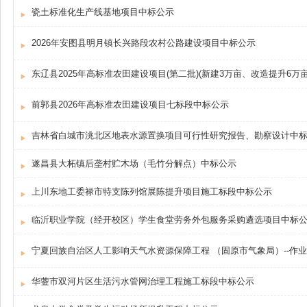
瓷土标准化生产线基地项目中标公示
2026年安图县明月镇长兴路段农村公路建设项目中标公示
东辽县2025年高标准农田建设项目(第二批)(新建3万亩、改造提升6万
前郭县2026年高标准农田建设项目七标段中标公示
吉林省白城市洮北区地表水源置换项目可行性研究报告、勘察设计中
遂昌县大柘镇后垄村贮木场（毛竹分解点）中标公示
上川东地工委禄市特支陈列馆展陈提升项目施工标段中标公示
临沂职业学院（经开校区）学生食堂劳务外包服务采购遴选项目中标
宁夏回族自治区人工影响天气水资源保障工程 （固原市气象局）--作
华蓥市双河片区生活污水管网治理工程施工标段中标公示