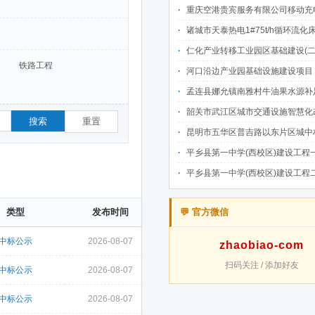
重庆空港贵宾服务有限公司移动充电宝点位资源公开招
诸城市天泰热电1#75t/h循环流化床锅炉及配套设施升级改造项目（设计施工一体
仁化产业转移工业园区基础建设(二期)一韶关仁化产业园区工业二路道路及桥梁(西侧扩园段)建设
铁路工程
河口沿边产业园基础设施建设项目（二期）设计施工总承包（EPC）(三次
孟连县娜允镇南雅村牛油果水源补足提质增效建设项目招
韶关市武江区城市交通设施智慧化改造提升项目-基础建设工程（一期）A标段施
搜索
重置
昆明市五华区普吉路以东片区城中村改造项目（一期）A7、A-4-2地块安置房项目供配电设计施工一体化
平乡县第一中学(西校区)建设工程一标段施工
平乡县第一中学(西校区)建设工程二标段施工
类型
发布时间
💬 官方微信
中标公示
2026-08-07
zhaobiao-com
扫码关注 / 添加好友
中标公示
2026-08-07
中标公示
2026-08-07