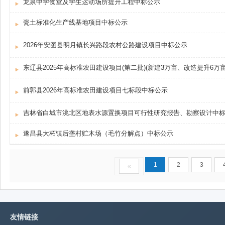
龙泉中学食堂及学生运动场所提升工程中标公示
瓷土标准化生产线基地项目中标公示
2026年安图县明月镇长兴路段农村公路建设项目中标公示
东辽县2025年高标准农田建设项目(第二批)(新建3万亩、改造提升6万
前郭县2026年高标准农田建设项目七标段中标公示
吉林省白城市洮北区地表水源置换项目可行性研究报告、勘察设计中
遂昌县大柘镇后垄村贮木场（毛竹分解点）中标公示
1
2
3
«
友情链接