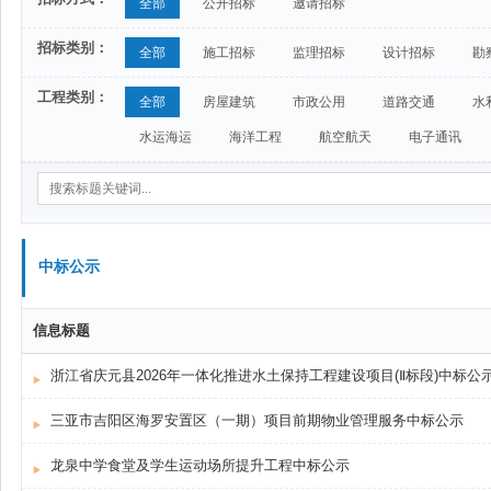
全部
公开招标
邀请招标
招标类别：
全部
施工招标
监理招标
设计招标
勘
工程类别：
全部
房屋建筑
市政公用
道路交通
水
水运海运
海洋工程
航空航天
电子通讯
中标公示
信息标题
浙江省庆元县2026年一体化推进水土保持工程建设项目(Ⅱ标段)中标公
三亚市吉阳区海罗安置区（一期）项目前期物业管理服务中标公示
龙泉中学食堂及学生运动场所提升工程中标公示