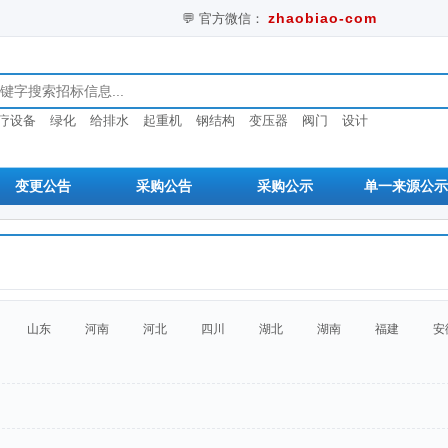
zhaobiao-com
💬 官方微信：
息
疗设备
绿化
给排水
起重机
钢结构
变压器
阀门
设计
变更公告
采购公告
采购公示
单一来源公示
山东
河南
河北
四川
湖北
湖南
福建
安