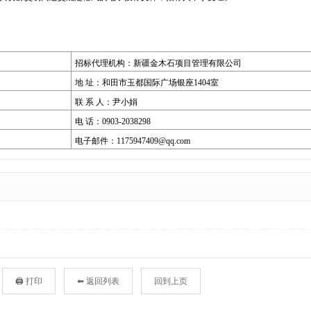
🖨 打印
⬅ 返回列表
回到上页