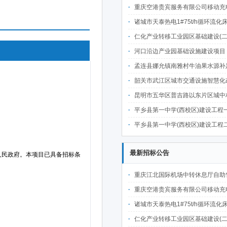
重庆空港贵宾服务有限公司移动充电宝点位资源公开招
诸城市天泰热电1#75t/h循环流化床锅炉及配套设施升级改造项目（设计施工一体
仁化产业转移工业园区基础建设(二期)一韶关仁化产业园区工业二路道路及桥梁(西侧扩园段)建设
河口沿边产业园基础设施建设项目（二期）设计施工总承包（EPC）(三次
孟连县娜允镇南雅村牛油果水源补足提质增效建设项目招
韶关市武江区城市交通设施智慧化改造提升项目-基础建设工程（一期）A标段施
昆明市五华区普吉路以东片区城中村改造项目（一期）A7、A-4-2地块安置房项目供配电设计施工一体化
平乡县第一中学(西校区)建设工程一标段施工
平乡县第一中学(西校区)建设工程二标段施工
最新招标公告
重庆江北国际机场中转休息厅自助售卖机点位公开招
重庆空港贵宾服务有限公司移动充电宝点位资源公开招
诸城市天泰热电1#75t/h循环流化床锅炉及配套设施升级改造项目（设计施工一体
仁化产业转移工业园区基础建设(二期)一韶关仁化产业园区工业二路道路及桥梁(西侧扩园段)建设