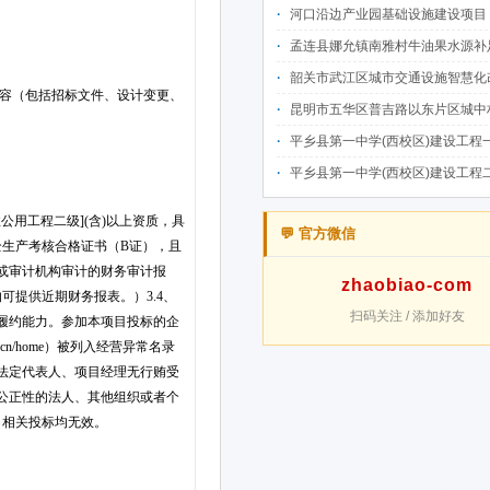
河口沿边产业园基础设施建设项目（二期）设计施工总承包（EPC）(三次
孟连县娜允镇南雅村牛油果水源补足提质增效建设项目招
韶关市武江区城市交通设施智慧化改造提升项目-基础建设工程（一期）A标段施
昆明市五华区普吉路以东片区城中村改造项目（一期）A7、A-4-2地块安置房项目供配电设计施工一体化
平乡县第一中学(西校区)建设工程一标段施工
平乡县第一中学(西校区)建设工程二标段施工
💬 官方微信
zhaobiao-com
扫码关注 / 添加好友