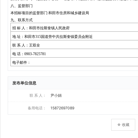
发布单位信息
联 系 人：
尹小娟
备用电话：
15872697089
☆ 收藏