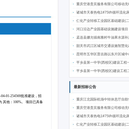
重庆空港贵宾服务有限公司移动充电宝点位资源公开招
诸城市天泰热电1#75t/h循环流化床锅炉及配套设施升级改造项目（设计施工一体
仁化产业转移工业园区基础建设(二期)一韶关仁化产业园区工业二路道路及桥梁(西侧扩园段)建设
河口沿边产业园基础设施建设项目（二期）设计施工总承包（EPC）(三次
孟连县娜允镇南雅村牛油果水源补足提质增效建设项目招
韶关市武江区城市交通设施智慧化改造提升项目-基础建设工程（一期）A标段施
昆明市五华区普吉路以东片区城中村改造项目（一期）A7、A-4-2地块安置房项目供配电设计施工一体化
平乡县第一中学(西校区)建设工程一标段施工
平乡县第一中学(西校区)建设工程二标段施工
最新招标公告
重庆江北国际机场中转休息厅自助售卖机点位公开招
重庆空港贵宾服务有限公司移动充电宝点位资源公开招
诸城市天泰热电1#75t/h循环流化床锅炉及配套设施升级改造项目（设计施工一体
仁化产业转移工业园区基础建设(二期)一韶关仁化产业园区工业二路道路及桥梁(西侧扩园段)建设