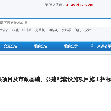
💬 官方微信：
zhaobiao-com
息
疗设备
绿化
给排水
起重机
钢结构
变压器
阀门
设计
变更公告
采购公告
采购公示
单一来源公示
02地块项目及市政基础、公建配套设施项目施工招