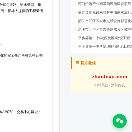
河口沿边产业园基础设施建设项目（二期）设计施工总承包（EPC）(三次
孟连县娜允镇南雅村牛油果水源补足提质增效建设项目招
韶关市武江区城市交通设施智慧化改造提升项目-基础建设工程（一期）A标段施
昆明市五华区普吉路以东片区城中村改造项目（一期）A7、A-4-2地块安置房项目供配电设计施工一体化
平乡县第一中学(西校区)建设工程一标段施工
平乡县第一中学(西校区)建设工程二标段施工
💬 官方微信
zhaobiao-com
扫码关注 / 添加好友