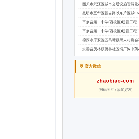
韶关市武江区城市交通设施智慧化改造提升项目-基础建设工程（一期）A标段施
昆明市五华区普吉路以东片区城中村改造项目（一期）A7、A-4-2地块安置房项目供配电设计施工一体化
平乡县第一中学(西校区)建设工程一标段施工
平乡县第一中学(西校区)建设工程二标段施工
德厚水库安置区马塘镇黑末村委会花庄移民安置点美丽家园·移民新村建设项
永善县茂林镇茂林社区铜厂沟中药材产业配套水利设施建设项目
💬 官方微信
zhaobiao-com
扫码关注 / 添加好友