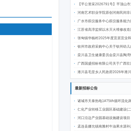
【平公资采2026791号】平顶山市第二人民医院老病房楼加固改造项目(含钢结构加建和既有建筑拆改加固工程)
河南艺术职业学院原创河南民间非遗舞剧《农历》加工提高项目-
广水市殡仪服务中心殡仪服务能力提升项目中标成
江苏省高淳监狱以水灭火维修改造施工项目成
张甸镇华杨村2025年度宜居宜业和美乡村建设(市级)项目
钦州市政府采购中心关于钦州幼儿师范高等专科学校5号教学楼1号计算机实训室设备采购及安装（QZZC2026-J1-990200-Q
栾川县卫生健康委员会栾川县陶湾镇中心卫生院特色科室建设项目-
广西国盛招标有限公司关于广西壮族自治区图书馆图书智能分拣与搬运服务采购（GXZC2026-C3-002371-GS
淅川县毛堂乡人民政府2026年淅川县毛堂乡店子街村人居环境提升项目
最新招标公告
诸城市天泰热电1#75t/h循环流化床锅炉及配套设施升级改造项目（设计施工一体
仁化产业转移工业园区基础建设(二期)一韶关仁化产业园区工业二路道路及桥梁(西侧扩园段)建设
河口沿边产业园基础设施建设项目（二期）设计施工总承包（EPC）(三次
孟连县娜允镇南雅村牛油果水源补足提质增效建设项目招