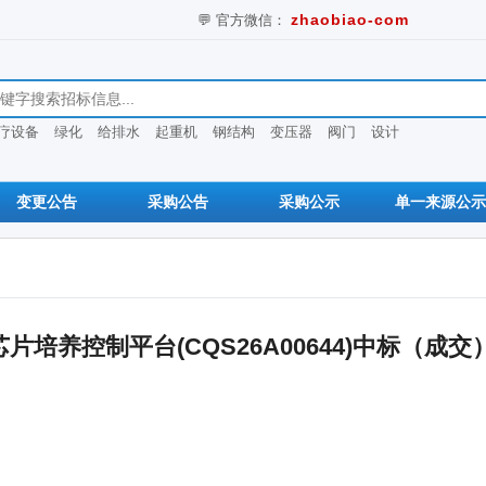
💬 官方微信：
zhaobiao-com
息
疗设备
绿化
给排水
起重机
钢结构
变压器
阀门
设计
变更公告
采购公告
采购公示
单一来源公示
培养控制平台(CQS26A00644)中标（成