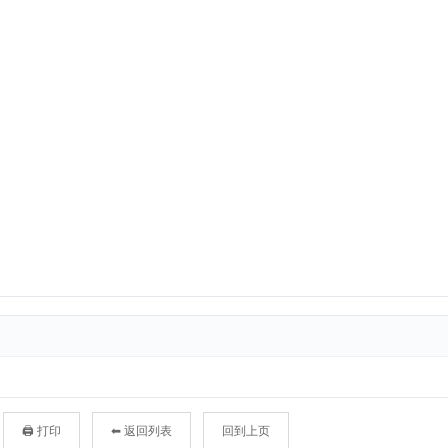
🖨 打印
⬅ 返回列表
回到上页