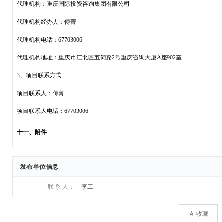
发布单位信息
联 系 人：
李工
☆ 收藏