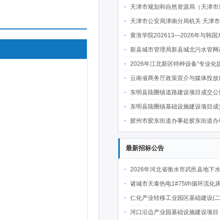
天津市规划和自然资源局（天津市海洋局）机关 天津市2026年度野生动物监测与致害补偿项目 (项目编号:TJXZ-CS-2026-
天津市公安局津南分局机关 天津市公安局津南分局2026年案件审计服务项目 (项目编号:JHZB202607
黄淮学院202613—2026年与韩国东明大学合作举办动画本科教育项
新县城市管理局新县城北污水管网改造勘察设计项目-成
2026年江北新区特种设备“专业化提升”诊断评估项目成交公
云南省商务厅政策宣介与媒体投放服务项目（二次）成
东明县陆圈镇道路建设项目成交公
东明县陆圈镇基础设施建设项目成
胶州市胶东街道办事处胶东街道办事处东外环、204国道等主干道及周边道路保洁及绿化养护项
最新招标公告
2026年河北省衡水市武邑县地下水水源置换工程（微咸水改造提升）施工项
诸城市天泰热电1#75t/h循环流化床锅炉及配套设施升级改造项目（设计施工一体
仁化产业转移工业园区基础建设(二期)一韶关仁化产业园区工业二路道路及桥梁(西侧扩园段)建设
河口沿边产业园基础设施建设项目（二期）设计施工总承包（EPC）(三次