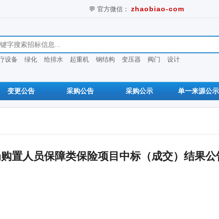
💬 官方微信：
zhaobiao-com
息
疗设备
绿化
给排水
起重机
钢结构
变压器
阀门
设计
变更公告
采购公告
采购公示
单一来源公示
局购置人员保障类保险项目中标（成交）结果公