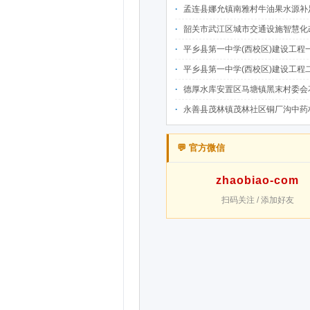
孟连县娜允镇南雅村牛油果水源补足提质增效建设项目招
韶关市武江区城市交通设施智慧化改造提升项目-基础建设工程（一期）A标段施
平乡县第一中学(西校区)建设工程一标段施工
平乡县第一中学(西校区)建设工程二标段施工
德厚水库安置区马塘镇黑末村委会花庄移民安置点美丽家园·移民新村建设项
永善县茂林镇茂林社区铜厂沟中药材产业配套水利设施建设项目
💬 官方微信
zhaobiao-com
扫码关注 / 添加好友