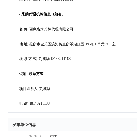
发布单位信息
联 系 人：
李工