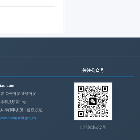
关注公众号
iao-com
发 公告补发 业绩补发
发布科技研发中心
北斗律师事务所（侵权必究）
/www.beian.miit.gov.cn
扫码关注公众号