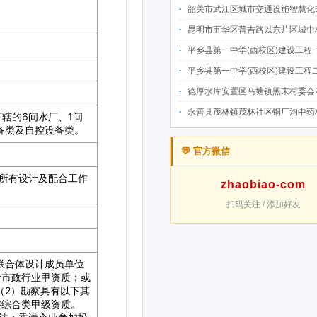
韶关市武江区城市交通设施智慧化改造提升项目-基础建设工程（一期）A标段施
昆明市五华区普吉路以东片区城中村改造项目（一期）A7、A-4-2地块安置房项目供配电设计施工一体化
平乡县第一中学(西校区)建设工程一标段施工
平乡县第一中学(西校区)建设工程二标段施工
德厚水库安置区马塘镇黑末村委会花庄移民安置点美丽家园·移民新村建设项
永善县茂林镇茂林社区铜厂沟中药材产业配套水利设施建设项目
💬 官方微信
zhaobiao-com
扫码关注 / 添加好友