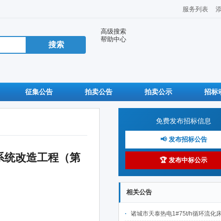
服务列表
高级搜索
帮助中心
征集公告
拍卖公告
拍卖公示
招标
免费发布招标信息
📢 发布招标公告
系统改造工程（第
🏆 发布中标公示
相关公告
诸城市天泰热电1#75t/h循环流化床锅炉及配套设施升级改造项目（设计施工一体