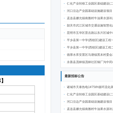
仁化产业转移工业园区基础建设(二期)一韶关仁化产业园区工业二路道路及桥梁(西侧扩园段)建设
河口沿边产业园基础设施建设项目（二期）设计施工总承包（EPC）(三次
孟连县娜允镇南雅村牛油果水源补足提质增效建设项目招
韶关市武江区城市交通设施智慧化改造提升项目-基础建设工程（一期）A标段施
昆明市五华区普吉路以东片区城中村改造项目（一期）A7、A-4-2地块安置房项目供配电设计施工一体化
平乡县第一中学(西校区)建设工程一标段施工
平乡县第一中学(西校区)建设工程二标段施工
德厚水库安置区马塘镇黑末村委会花庄移民安置点美丽家园·移民新村建设项
永善县茂林镇茂林社区铜厂沟中药材产业配套水利设施建设项目
最新招标公告
诸城市天泰热电1#75t/h循环流化床锅炉及配套设施升级改造项目（设计施工一体
仁化产业转移工业园区基础建设(二期)一韶关仁化产业园区工业二路道路及桥梁(西侧扩园段)建设
河口沿边产业园基础设施建设项目（二期）设计施工总承包（EPC）(三次
孟连县娜允镇南雅村牛油果水源补足提质增效建设项目招