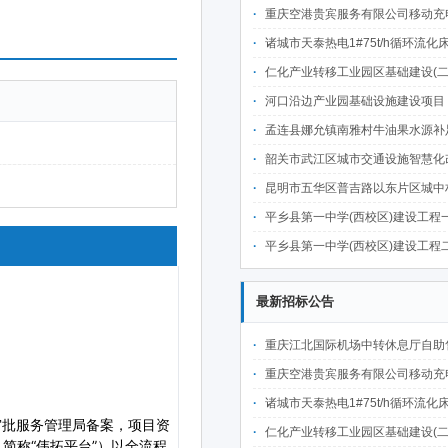
重庆空港贵宾服务有限公司移动充电宝点位资源公开招
诸城市天泰热电1#75t/h循环流化床锅炉及配套设施升级改造项目（设计施工一体
仁化产业转移工业园区基础建设(二期)一韶关仁化产业园区工业二路道路及桥梁(西侧扩园段)建设
河口沿边产业园基础设施建设项目（二期）设计施工总承包（EPC）(三次
孟连县娜允镇南雅村牛油果水源补足提质增效建设项目招
韶关市武江区城市交通设施智慧化改造提升项目-基础建设工程（一期）A标段施
昆明市五华区普吉路以东片区城中村改造项目（一期）A7、A-4-2地块安置房项目供配电设计施工一体化
平乡县第一中学(西校区)建设工程一标段施工
平乡县第一中学(西校区)建设工程二标段施工
最新招标公告
重庆江北国际机场中转休息厅自助售卖机点位公开招
重庆空港贵宾服务有限公司移动充电宝点位资源公开招
诸城市天泰热电1#75t/h循环流化床锅炉及配套设施升级改造项目（设计施工一体
仁化产业转移工业园区基础建设(二期)一韶关仁化产业园区工业二路道路及桥梁(西侧扩园段)建设