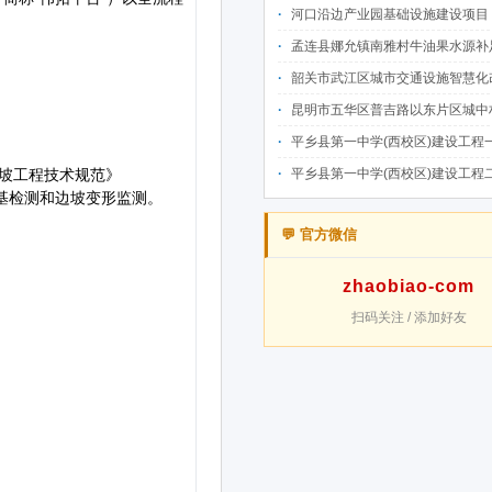
河口沿边产业园基础设施建设项目（二期）设计施工总承包（EPC）(三次
孟连县娜允镇南雅村牛油果水源补足提质增效建设项目招
韶关市武江区城市交通设施智慧化改造提升项目-基础建设工程（一期）A标段施
昆明市五华区普吉路以东片区城中村改造项目（一期）A7、A-4-2地块安置房项目供配电设计施工一体化
平乡县第一中学(西校区)建设工程一标段施工
平乡县第一中学(西校区)建设工程二标段施工
💬 官方微信
zhaobiao-com
扫码关注 / 添加好友