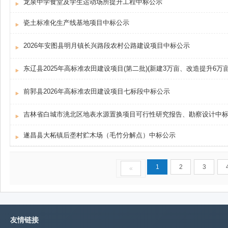
龙泉中学食堂及学生运动场所提升工程中标公示
瓷土标准化生产线基地项目中标公示
2026年安图县明月镇长兴路段农村公路建设项目中标公示
东辽县2025年高标准农田建设项目(第二批)(新建3万亩、改造提升6万
前郭县2026年高标准农田建设项目七标段中标公示
吉林省白城市洮北区地表水源置换项目可行性研究报告、勘察设计中
遂昌县大柘镇后垄村贮木场（毛竹分解点）中标公示
1
2
3
«
友情链接