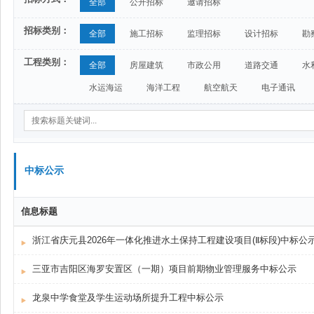
全部
公开招标
邀请招标
招标类别：
全部
施工招标
监理招标
设计招标
勘
工程类别：
全部
房屋建筑
市政公用
道路交通
水
水运海运
海洋工程
航空航天
电子通讯
中标公示
信息标题
浙江省庆元县2026年一体化推进水土保持工程建设项目(Ⅱ标段)中标公
三亚市吉阳区海罗安置区（一期）项目前期物业管理服务中标公示
龙泉中学食堂及学生运动场所提升工程中标公示