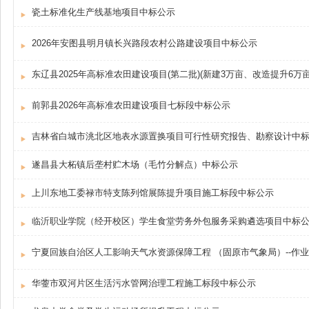
瓷土标准化生产线基地项目中标公示
2026年安图县明月镇长兴路段农村公路建设项目中标公示
东辽县2025年高标准农田建设项目(第二批)(新建3万亩、改造提升6万
前郭县2026年高标准农田建设项目七标段中标公示
吉林省白城市洮北区地表水源置换项目可行性研究报告、勘察设计中
遂昌县大柘镇后垄村贮木场（毛竹分解点）中标公示
上川东地工委禄市特支陈列馆展陈提升项目施工标段中标公示
临沂职业学院（经开校区）学生食堂劳务外包服务采购遴选项目中标
宁夏回族自治区人工影响天气水资源保障工程 （固原市气象局）--作
华蓥市双河片区生活污水管网治理工程施工标段中标公示