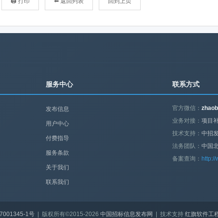
🖨 打印
⬅ 返回列表
回到上页
服务中心
联系方式
官方微信：
zhaob
发布信息
业务对接：
项目补
用户中心
技术支持：
中招
付费指导
法务团队：
中国
服务条款
备案查询：
http:/
关于我们
联系我们
7001345-1号
| 版权所有©2015-2026
中国招标信息发布网
| 技术支持
红旗软件工