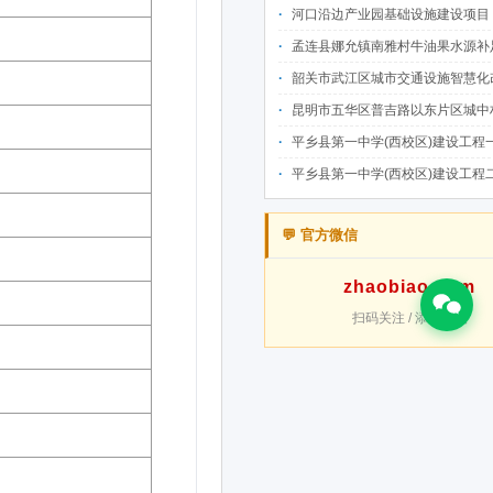
河口沿边产业园基础设施建设项目（二期）设计施工总承包（EPC）(三次
孟连县娜允镇南雅村牛油果水源补足提质增效建设项目招
韶关市武江区城市交通设施智慧化改造提升项目-基础建设工程（一期）A标段施
昆明市五华区普吉路以东片区城中村改造项目（一期）A7、A-4-2地块安置房项目供配电设计施工一体化
平乡县第一中学(西校区)建设工程一标段施工
平乡县第一中学(西校区)建设工程二标段施工
💬 官方微信
zhaobiao-com
扫码关注 / 添加好友