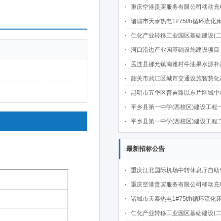
重庆空港贵宾服务有限公司移动充电宝点位资源公开招
诸城市天泰热电1#75t/h循环流化床锅炉及配套设施升级改造项目（设计施工一体
仁化产业转移工业园区基础建设(二期)一韶关仁化产业园区工业二路道路及桥梁(西侧扩园段)建设
河口沿边产业园基础设施建设项目（二期）设计施工总承包（EPC）(三次
孟连县娜允镇南雅村牛油果水源补足提质增效建设项目招
韶关市武江区城市交通设施智慧化改造提升项目-基础建设工程（一期）A标段施
昆明市五华区普吉路以东片区城中村改造项目（一期）A7、A-4-2地块安置房项目供配电设计施工一体化
平乡县第一中学(西校区)建设工程一标段施工
平乡县第一中学(西校区)建设工程二标段施工
最新招标公告
重庆江北国际机场中转休息厅自助售卖机点位公开招
重庆空港贵宾服务有限公司移动充电宝点位资源公开招
诸城市天泰热电1#75t/h循环流化床锅炉及配套设施升级改造项目（设计施工一体
仁化产业转移工业园区基础建设(二期)一韶关仁化产业园区工业二路道路及桥梁(西侧扩园段)建设