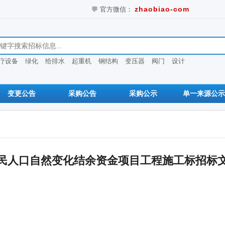
💬 官方微信：
zhaobiao-com
息
疗设备
绿化
给排水
起重机
钢结构
变压器
阀门
设计
变更公告
采购公告
采购公示
单一来源公示
移民人口自然变化结余资金项目工程施工标招标